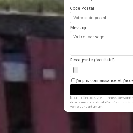
Code Postal
Message
Pièce jointe (facultatif)
J'ai pris connaissance et j'ac
Nous collectons vos données personne
droits suivants : droit d’accès, de recti
votre consentement.