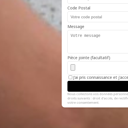
Code Postal
Message
Pièce jointe (facultatif)
J'ai pris connaissance et j'ac
Nous collectons vos données personne
droits suivants : droit d’accès, de recti
votre consentement.