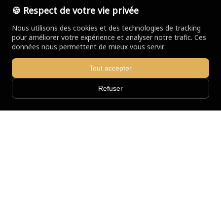
🍪 Respect de votre vie privée
Trouver votre agence
Nous utilisons des cookies et des technologies de tracking
pour améliorer votre expérience et analyser notre trafic. Ces
données nous permettent de mieux vous servir.
Tout accepter
Le réseau SOCOREBAT
Refuser
Agences
Réalisations
Actualités
Le groupe
Devis travaux
Informations