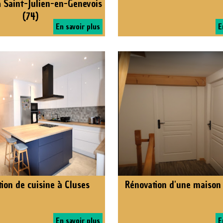
à Saint-Julien-en-Genevois
(74)
En savoir plus
E
ion de cuisine à Cluses
Rénovation d'une maison
En savoir plus
E