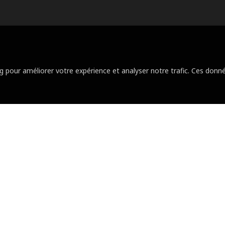
Le réseau SOCOREBAT
Agences
ng pour améliorer votre expérience et analyser notre trafic. Ces do
Réalisations
Actualités
Le groupe
Devis travaux