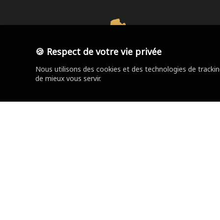
56
🍪 Respect de votre vie privée
Nous utilisons des cookies et des technologies de tracki
agences
de mieux vous servir.
SOCOREBAT
Trouver votre agence