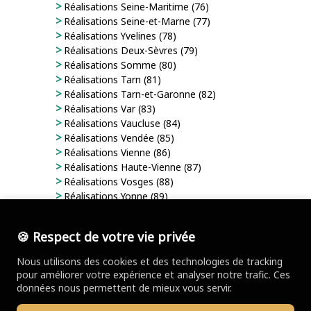
Réalisations Seine-Maritime (76)
Réalisations Seine-et-Marne (77)
Réalisations Yvelines (78)
Réalisations Deux-Sèvres (79)
Réalisations Somme (80)
Réalisations Tarn (81)
Réalisations Tarn-et-Garonne (82)
Réalisations Var (83)
Réalisations Vaucluse (84)
Réalisations Vendée (85)
Réalisations Vienne (86)
Réalisations Haute-Vienne (87)
Réalisations Vosges (88)
Réalisations Yonne (89)
Réalisations Territoire de Belfort (90)
Réalisations Essonne (91)
🍪 Respect de votre vie privée
Réalisations Hauts-de-Seine (92)
Réalisations Seine-Saint-Denis (93)
Nous utilisons des cookies et des technologies de tracking
Réalisations Val-de-Marne (94)
pour améliorer votre expérience et analyser notre trafic. Ces
Réalisations Val d'Oise (95)
données nous permettent de mieux vous servir.
Réalisations Guadeloupe (971)