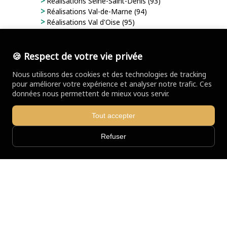
Réalisations Seine-Saint-Denis (93)
Réalisations Val-de-Marne (94)
Réalisations Val d'Oise (95)
Réalisations Guadeloupe (971)
Réalisations Martinique (972)
Réalisations Guyane (973)
🍪 Respect de votre vie privée
Réalisations La Réunion (974)
Nous utilisons des cookies et des technologies de tracking
Réalisations Saint-Pierre-et-Miquelon (975)
pour améliorer votre expérience et analyser notre trafic. Ces
Réalisations Mayotte (976)
données nous permettent de mieux vous servir.
Tout accepter
Refuser
56