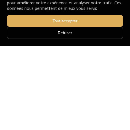
pour améliorer votre expérience et analyser notre trafic. Ces
données nous permettent de mieux vous servir.
Tout accepter
Le réseau SOCOREBAT
Refuser
Agences
Réalisations
Actualités
Le groupe
Devis travaux
Informations
Nous contacter