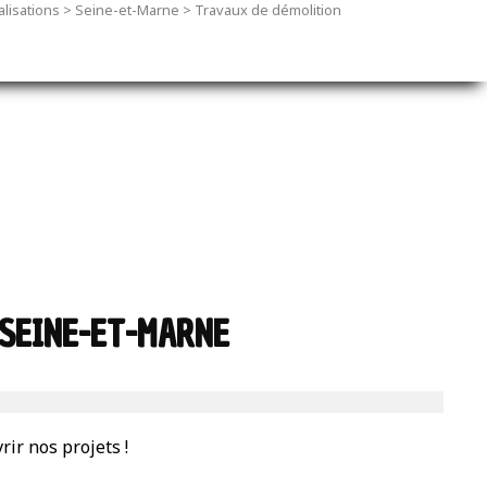
lisations
>
Seine-et-Marne
>
Travaux de démolition
 SEINE-ET-MARNE
ir nos projets !