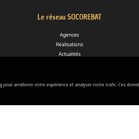
Le réseau SOCOREBAT
Agences
Réalisations
Actualités
Le groupe
Devis travaux
ng pour améliorer votre expérience et analyser notre trafic. Ces do
@ 2026 - Groupe Socorebat France