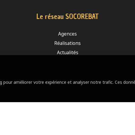
Le réseau SOCOREBAT
Agences
Réalisations
Actualités
Le groupe
Devis travaux
ng pour améliorer votre expérience et analyser notre trafic. Ces do
@ 2026 - Groupe Socorebat France