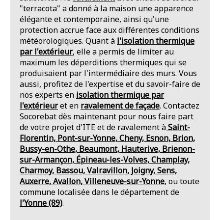
"terracota" a donné à la maison une apparence
élégante et contemporaine, ainsi qu'une
protection accrue face aux différentes conditions
météorologiques. Quant à
l'isolation thermique
par l'extérieur
, elle a permis de limiter au
maximum les déperditions thermiques qui se
produisaient par l'intermédiaire des murs. Vous
aussi, profitez de l'expertise et du savoir-faire de
nos experts en
isolation thermique par
l'extérieur
et en
ravalement de façade
. Contactez
Socorebat dès maintenant pour nous faire part
de votre projet d'ITE et de ravalement à
Saint-
Florentin, Pont-sur-Yonne, Cheny, Esnon, Brion,
Bussy-en-Othe, Beaumont, Hauterive, Brienon-
sur-Armançon, Épineau-les-Volves, Champlay,
Charmoy, Bassou, Valravillon, Joigny, Sens,
Auxerre, Avallon, Villeneuve-sur-Yonne
, ou toute
commune localisée dans le département de
l'Yonne (89)
.