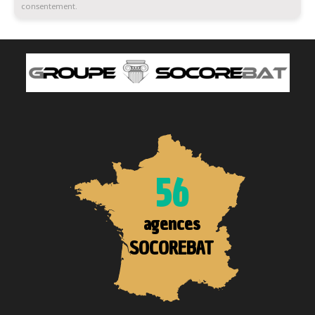
consentement.
56
agences
SOCOREBAT