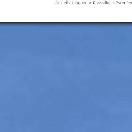
Accueil
>
Languedoc-Roussillon
>
Pyrénéee