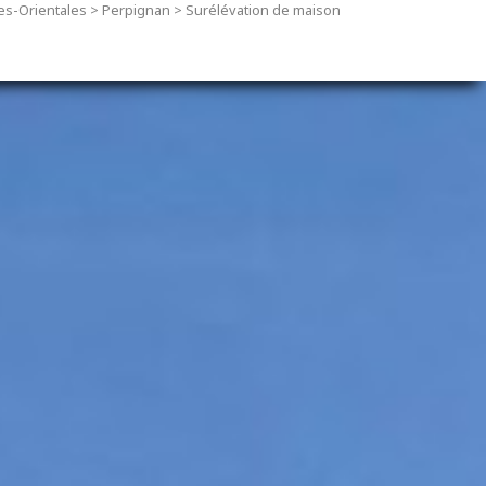
s-Orientales
>
Perpignan
>
Surélévation de maison