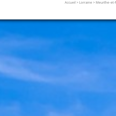
Accueil
>
Lorraine
>
Meurthe-et-