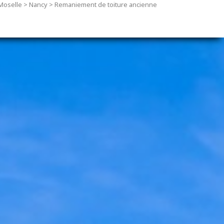
Moselle
>
Nancy
>
Remaniement de toiture ancienne