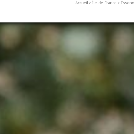
Accueil
>
Île-de-France
>
Esson