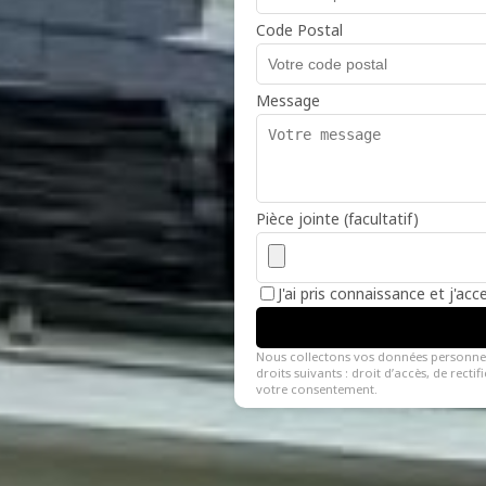
Code Postal
Message
Pièce jointe (facultatif)
J'ai pris connaissance et j'ac
Nous collectons vos données personne
droits suivants : droit d’accès, de recti
votre consentement.